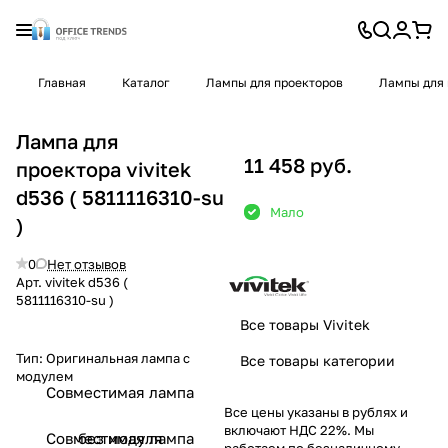
Главная
Каталог
Лампы для проекторов
Лампы для 
Лампа для
11 458 руб.
проектора vivitek
d536 ( 5811116310-su
Мало
)
0
Нет отзывов
Арт.
vivitek d536 (
5811116310-su )
Все товары Vivitek
Тип:
Оригинальная лампа с
Все товары категории
модулем
Совместимая лампа
Все цены указаны в рублях и
включают НДС 22%. Мы
Совместимая лампа
без модуля
работаем по безналичному