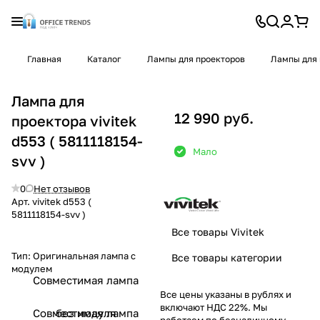
Главная
Каталог
Лампы для проекторов
Лампы для 
Лампа для
12 990 руб.
проектора vivitek
d553 ( 5811118154-
Мало
svv )
0
Нет отзывов
Арт.
vivitek d553 (
5811118154-svv )
Все товары Vivitek
Тип:
Оригинальная лампа с
Все товары категории
модулем
Совместимая лампа
Все цены указаны в рублях и
включают НДС 22%. Мы
Совместимая лампа
без модуля
работаем по безналичному