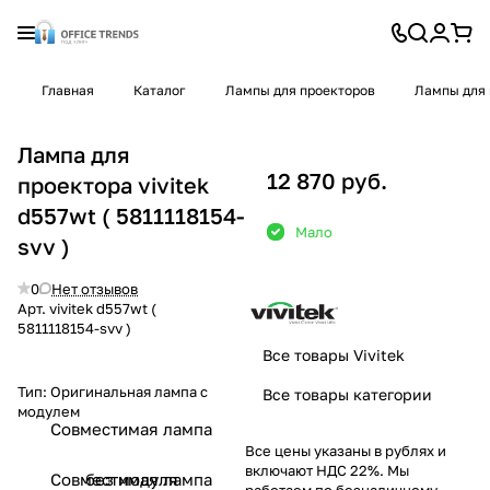
Главная
Каталог
Лампы для проекторов
Лампы для 
Лампа для
12 870 руб.
проектора vivitek
d557wt ( 5811118154-
Мало
svv )
0
Нет отзывов
Арт.
vivitek d557wt (
5811118154-svv )
Все товары Vivitek
Тип:
Оригинальная лампа с
Все товары категории
модулем
Совместимая лампа
Все цены указаны в рублях и
включают НДС 22%. Мы
Совместимая лампа
без модуля
работаем по безналичному