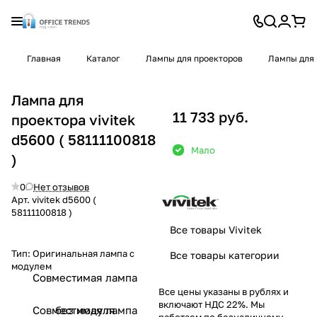
Главная
Каталог
Лампы для проекторов
Лампы для 
Лампа для
11 733 руб.
проектора vivitek
d5600 ( 58111100818
Мало
)
0
Нет отзывов
Арт.
vivitek d5600 (
58111100818 )
Все товары Vivitek
Тип:
Оригинальная лампа с
Все товары категории
модулем
Совместимая лампа
Все цены указаны в рублях и
включают НДС 22%. Мы
Совместимая лампа
без модуля
работаем по безналичному