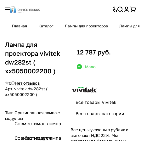
Главная
Каталог
Лампы для проекторов
Лампы для 
Лампа для
12 787 руб.
проектора vivitek
dw282st (
Мало
xx5050002200 )
0
Нет отзывов
Арт.
vivitek dw282st (
xx5050002200 )
Все товары Vivitek
Тип:
Оригинальная лампа с
Все товары категории
модулем
Совместимая лампа
Все цены указаны в рублях и
включают НДС 22%. Мы
Совместимая лампа
без модуля
работаем по безналичному