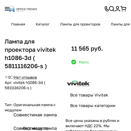
Главная
Каталог
Лампы для проекторов
Лампы для 
Лампа для
11 565 руб.
проектора vivitek
h1086-3d (
Мало
5811116206-s )
0
Нет отзывов
Арт.
vivitek h1086-3d (
5811116206-s )
Все товары Vivitek
Тип:
Оригинальная лампа с
Все товары категории
модулем
Совместимая лампа
Все цены указаны в рублях и
включают НДС 22%. Мы
Совместимая лампа
без модуля
работаем по безналичному