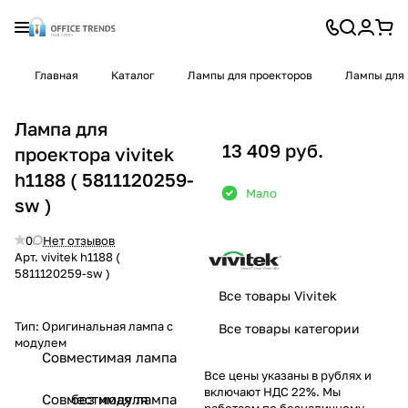
Главная
Каталог
Лампы для проекторов
Лампы для 
Лампа для
13 409 руб.
проектора vivitek
h1188 ( 5811120259-
Мало
sw )
0
Нет отзывов
Арт.
vivitek h1188 (
5811120259-sw )
Все товары Vivitek
Тип:
Оригинальная лампа с
Все товары категории
модулем
Совместимая лампа
Все цены указаны в рублях и
включают НДС 22%. Мы
Совместимая лампа
без модуля
работаем по безналичному