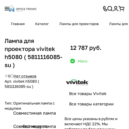
Главная
Каталог
Лампы для проекторов
Лампы для 
Лампа для
12 787 руб.
проектора vivitek
h5080 ( 5811116085-
Мало
su )
0
Нет отзывов
Арт.
vivitek h5080 (
5811116085-su )
Все товары Vivitek
Тип:
Оригинальная лампа с
Все товары категории
модулем
Совместимая лампа
Все цены указаны в рублях и
включают НДС 22%. Мы
Совместимая лампа
без модуля
работаем по безналичному