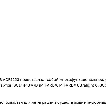
CS ACR122S представляет собой многофункциональное,
ов ISO14443 A/B (MIFARE®, MIFARE® Ultralight C, JCOP
 использован для интеграции в существующие информа