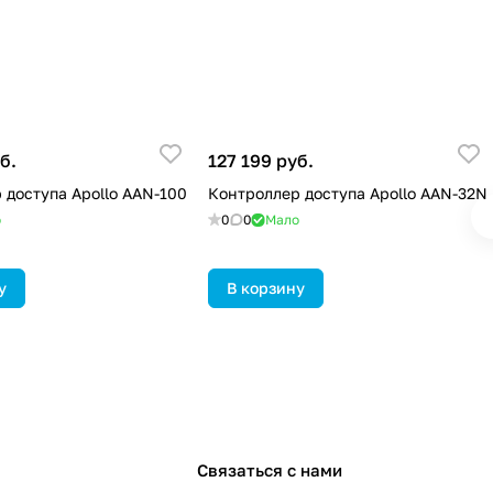
б.
127 199 руб.
 доступа Apollo AAN-100
Контроллер доступа Apollo AAN-32N
о
0
0
Мало
у
В корзину
Связаться с нами