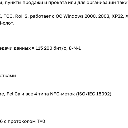
, пункты продажи и проката или для организации таки
 FCC, RoHS, работает с ОС Windows 2000, 2003, XP32, XP6
-слот.
ачи данных = 115 200 бит/с, 8-N-1
метками
, FeliCa и все 4 типа NFC-меток (ISO/IEC 18092)
6 с протоколом T=0