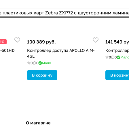
 пластиковых карт Zebra ZXP72 с двусторонним ламин
100 389 руб.
141 549 ру
24%
K-501HD
Контроллер доступа APOLLO AIM-
Контроллер
4SL
0
0
Мал
0
0
Мало
В корзину
В корзин
О магазине