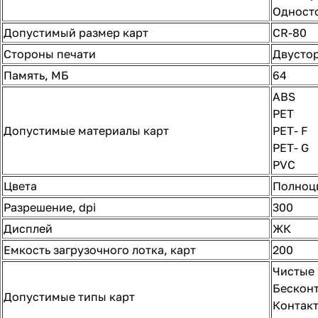
Односто
Допустимый размер карт
CR-80
Стороны печати
Двусто
Память, МБ
64
ABS
PET
Допустимые материалы карт
PET- F
PET- G
PVC
Цвета
Полноц
Разрешение, dpi
300
Дисплей
ЖК
Емкость загрузочного лотка, карт
200
Чистые
Бесконт
Допустимые типы карт
Контакт