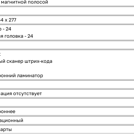
 магнитной полосой
4 x 277
 - 24
я головка - 24
t
ый сканер штрих-кода
ронний ламинатор
ация отсутствует
роннее
ационный
карты