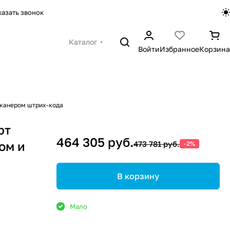
казать звонок
Каталог
Войти
Избранное
Корзина
сканером штрих-кода
рт
464 305 руб.
ом и
473 781 руб.
-2%
В корзину
Мало