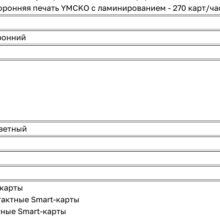
ронняя печать YMCKO с ламинированием - 270 карт/ча
ронний
ветный
 карты
актные Smart-карты
ные Smart-карты