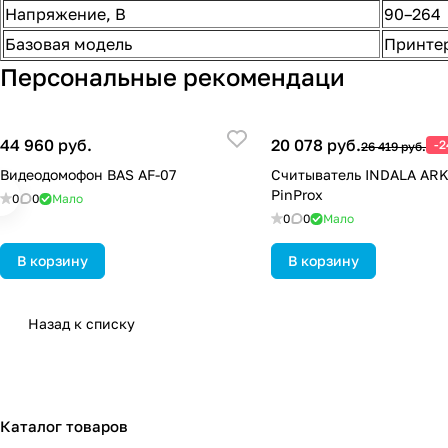
Напряжение, В
90–264
Базовая модель
Принтер
Персональные рекомендаци
44 960 руб.
20 078 руб.
-
26 419 руб.
Видеодомофон BAS AF-07
Считыватель INDALA AR
PinProx
0
0
Мало
0
0
Мало
В корзину
В корзину
Назад к списку
Каталог товаров