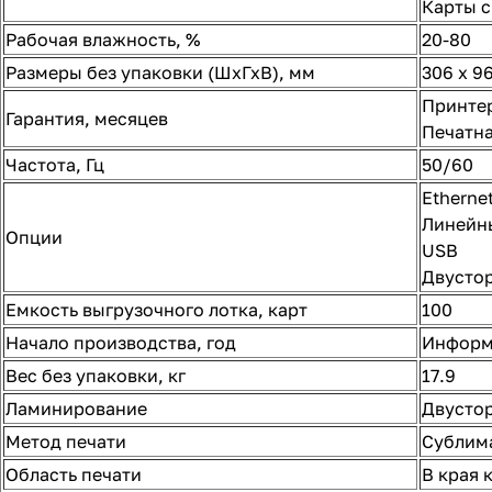
Карты с
Рабочая влажность, %
20-80
Размеры без упаковки (ШхГхВ), мм
306 x 96
Принтер
Гарантия, месяцев
Печатна
Частота, Гц
50/60
Etherne
Линейн
Опции
USB
Двусто
Емкость выгрузочного лотка, карт
100
Начало производства, год
Информ
Вес без упаковки, кг
17.9
Ламинирование
Двусто
Метод печати
Сублим
Область печати
В края 