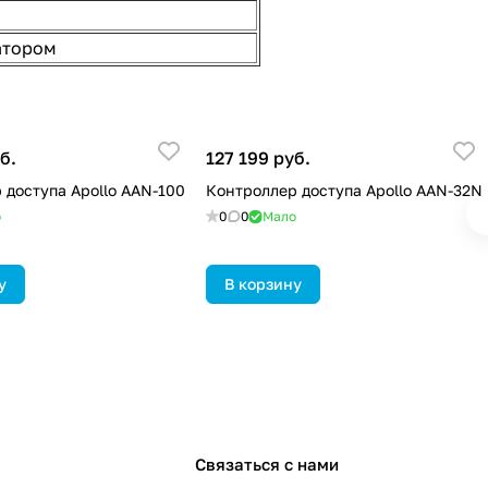
атором
б.
127 199 руб.
 доступа Apollo AAN-100
Контроллер доступа Apollo AAN-32N
о
0
0
Мало
у
В корзину
Связаться с нами