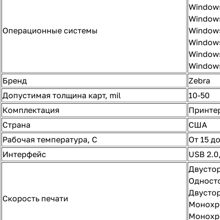
Windows
Window
Операционные системы
Window
Window
Windows
Windows
Бренд
Zebra
Допустимая толщина карт, mil
10-50
Комплектация
Принтер
Страна
США
Рабочая температура, С
От 15 до
Интерфейс
USB 2.0
Двустор
Односто
Двустор
Скорость печати
Монохро
Монохро