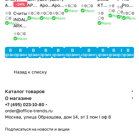
3000
3000
II
-24%
AF-
APOLLO
Apollo
Apollo
KT-
Prox-
0
0
0
0
0
0
Std-
Light-
1386
Мало
Мало
0
07
AIM-
AAN-
AAN-
PC4108
карт
0
Считыватель
0
0
0
0
0
0
0
0
0
0
Мало
SRV
SRV
Мало
4SL
100
32N
MiniPro
0
Мало
Мало
Мало
0
Мало
INDALA
Мало
Мало
ARK-
501HD
0
0
PinProx
Мало
В
В
В
В
В
В
В
В
В
В
В
корзину
корзину
корзину
корзину
корзину
корзину
корзину
корзину
корзину
корзину
корзину
Назад к списку
Каталог товаров
О магазине
+7 (495) 023-10-80
order@office-trends.ru
Москва, улица Образцова, дом 14, эт 1 пом I оф 8
Подписаться
на новости и акции