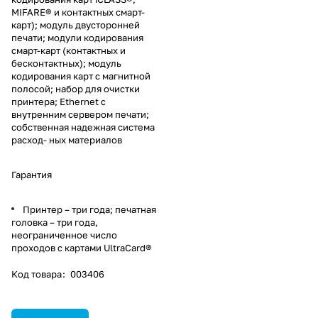
MIFARE® и контактных смарт-
карт); модуль двусторонней
печати; модули кодирования
смарт-карт (контактных и
бесконтактных); модуль
кодирования карт с магнитной
полосой; набор для очистки
принтера; Ethernet с
внутренним сервером печати;
собственная надежная система
расход- ных материалов
Гарантия
Принтер – три года; печатная
головка – три года,
неограниченное число
проходов с картами UltraCard®
Код товара
:
003406