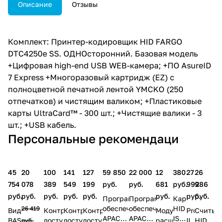
Описание
Отзывы
Комплект: Принтер-кодировщик HID FARGO
DTC4250e SS. ОДНОсторонний. Базовая модель
+Цифровая high-end USB WEB-камера; +ПО AsureID
7 Express +Многоразовый картридж (EZ) c
полноцветной печатной лентой YMCKO (250
отпечатков) и чистящим валиком; +Пластиковые
карты UltraCard™ - 300 шт.; +Чистящие валики - 3
шт.; +USB кабель.
Персональные рекомендаци
45
20
100
141
127
59 850
22 000
12
380
27
26
754
078
389
549
199
руб.
руб.
681
руб.
992
986
руб.
руб.
руб.
руб.
руб.
руб.
руб.
руб.
Программное
Программное
Карта
обеспечение
обеспечение
HID
26 419
Видеодомофон
Контроллер
Контроллер
Контроллер
Модуль
ProxPro
Считыв
APACS
APACS
ISOProx
BAS
доступа
доступа
доступа
расширения
II
HID
руб.