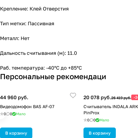
Крепление: Клей Отверстия
Тип метки: Пассивная
Металл: Нет
Дальность считывания (м): 11.0
Раб. температура: -40°C до +85°C
Персональные рекомендаци
44 960 руб.
20 078 руб.
-
26 419 руб.
Видеодомофон BAS AF-07
Считыватель INDALA AR
PinProx
0
0
Мало
0
0
Мало
В корзину
В корзину