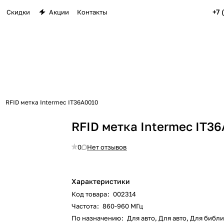
+7 
Скидки
Акции
Контакты
RFID метка Intermec IT36A0010
RFID метка Intermec IT3
0
Нет отзывов
Характеристики
Код товара
:
002314
Частота
:
860-960 МГц
По назначению
:
Для авто, Для авто, Для библ