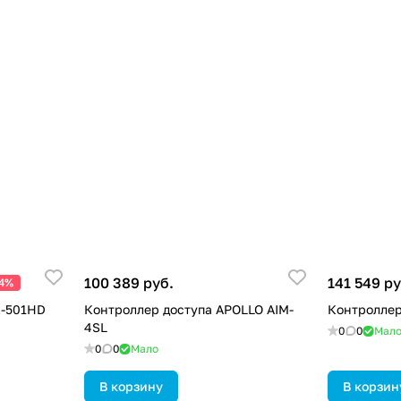
100 389 руб.
141 549 ру
24%
K-501HD
Контроллер доступа APOLLO AIM-
Контроллер
4SL
0
0
Мал
0
0
Мало
В корзину
В корзин