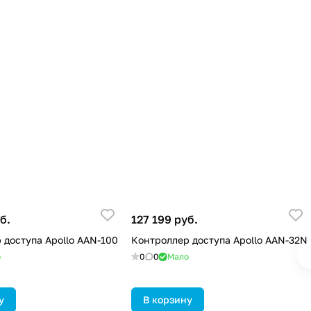
б.
127 199 руб.
 доступа Apollo AAN-100
Контроллер доступа Apollo AAN-32N
о
0
0
Мало
у
В корзину