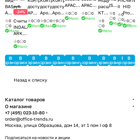
Видеодомофон
Контроллер
Контроллер
Контроллер
Модуль
ProxPro
Считыв
APACS
APACS
ISOProx
BAS
доступа
доступа
доступа
расширения
II
HID
руб.
3000
3000
II
-24%
AF-
APOLLO
Apollo
Apollo
KT-
Prox-
0
0
0
0
0
0
Std-
Light-
1386
Мало
Мало
0
07
AIM-
AAN-
AAN-
PC4108
карт
0
Считыватель
0
0
0
0
0
0
0
0
0
0
Мало
SRV
SRV
Мало
4SL
100
32N
MiniPro
0
Мало
Мало
Мало
0
Мало
INDALA
Мало
Мало
ARK-
501HD
0
0
PinProx
Мало
В
В
В
В
В
В
В
В
В
В
В
корзину
корзину
корзину
корзину
корзину
корзину
корзину
корзину
корзину
корзину
корзину
Назад к списку
Каталог товаров
О магазине
+7 (495) 023-10-80
order@office-trends.ru
Москва, улица Образцова, дом 14, эт 1 пом I оф 8
Подписаться
на новости и акции