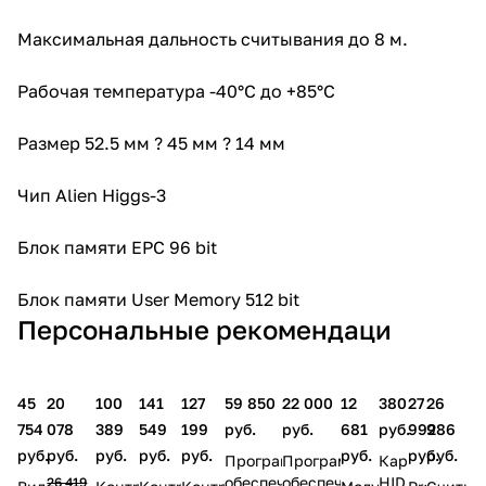
Максимальная дальность считывания до 8 м.
Рабочая температура -40°C до +85°C
Размер 52.5 мм ? 45 мм ? 14 мм
Чип Alien Higgs-3
Блок памяти EPC 96 bit
Блок памяти User Memory 512 bit
Персональные рекомендаци
45
20
100
141
127
59 850
22 000
12
380
27
26
754
078
389
549
199
руб.
руб.
681
руб.
992
986
руб.
руб.
руб.
руб.
руб.
руб.
руб.
руб.
Программное
Программное
Карта
обеспечение
обеспечение
HID
26 419