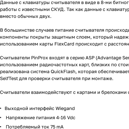
Данные с клавиатуры считывателя в виде в 8-ми битно
работы с известными СКУД. Так как данные с клавиату
вместо обычных двух.
В большинстве случаев питание считывателя происходи
компоненты покрыты защитным слоем, который надежно
использованием карты FlexCard происходит с расстоян
Считыватели PinProx входят в серию ASP (Advantage Se
использованием радиочастотных карт, близких по стои
реализована система QuickFlash, которая обеспечивае
SelfTest для проверки считывателя при монтаже.
Считыватели взаимодействуют c картами и брелоками 
Выходной интерфейс Wiegand
Напряжение питания 4-16 Vdc
Потребляемый ток 75 mA