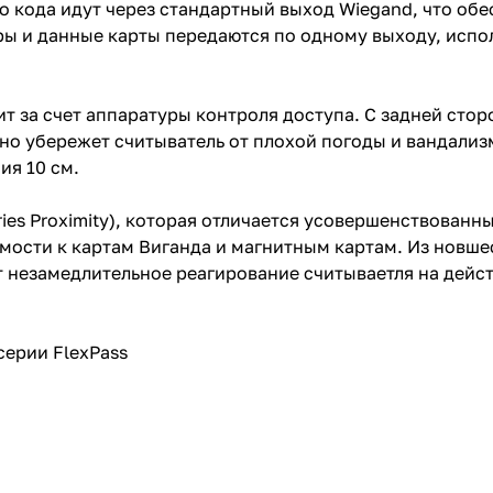
го кода идут через стандартный выход Wiegand, что о
ры и данные карты передаются по одному выходу, испо
т за счет аппаратуры контроля доступа. С задней сто
 убережет считыватель от плохой погоды и вандализм
ия 10 см.
ries Proximity), которая отличается усовершенствован
мости к картам Виганда и магнитным картам. Из новшес
т незамедлительное реагирование считываетля на дейст
серии FlexPass