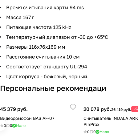
Время считывания карты 94 ms
Масса 167 г
Питающая частота 125 kHz
Температурный диапазон от -30 до +65°С
Размеры 116х76х169 мм
Расстояние считывания 10 см
Соответствует стандарту UL-294
Цвет корпуса - бежевый, черный.
Персональные рекомендаци
45 379 руб.
20 078 руб.
-
26 419 руб.
Видеодомофон BAS AF-07
Считыватель INDALA AR
PinProx
0
0
Мало
0
0
Мало