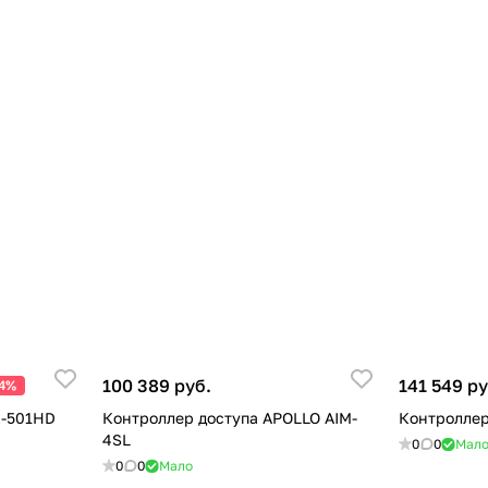
100 389 руб.
141 549 ру
24%
K-501HD
Контроллер доступа APOLLO AIM-
Контроллер
4SL
0
0
Мал
0
0
Мало