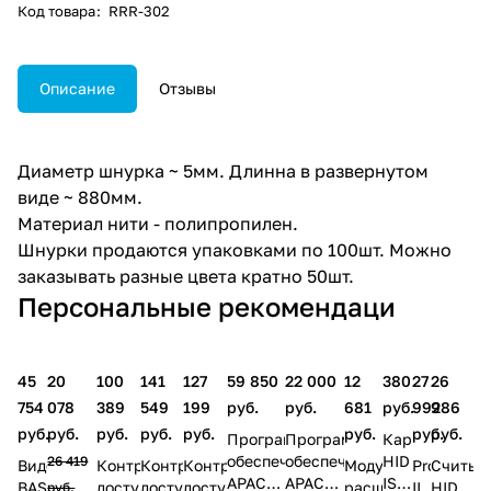
Код товара
:
RRR-302
Описание
Отзывы
Диаметр шнурка ~ 5мм. Длинна в развернутом
виде ~ 880мм.
Материал нити - полипропилен.
Шнурки продаются упаковками по 100шт. Можно
заказывать разные цвета кратно 50шт.
Персональные рекомендаци
45
20
100
141
127
59 850
22 000
12
380
27
26
754
078
389
549
199
руб.
руб.
681
руб.
992
986
руб.
руб.
руб.
руб.
руб.
руб.
руб.
руб.
Программное
Программное
Карта
обеспечение
обеспечение
HID
26 419
Видеодомофон
Контроллер
Контроллер
Контроллер
Модуль
ProxPro
Считыв
APACS
APACS
ISOProx
BAS
доступа
доступа
доступа
расширения
II
HID
руб.