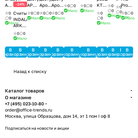
3000
3000
II
-24%
AF-
APOLLO
Apollo
Apollo
KT-
Prox-
0
0
0
0
0
0
Std-
Light-
1386
Мало
Мало
0
07
AIM-
AAN-
AAN-
PC4108
карт
0
Считыватель
0
0
0
0
0
0
0
0
0
0
Мало
SRV
SRV
Мало
4SL
100
32N
MiniPro
0
Мало
Мало
Мало
0
Мало
INDALA
Мало
Мало
ARK-
501HD
0
0
PinProx
Мало
В
В
В
В
В
В
В
В
В
В
В
корзину
корзину
корзину
корзину
корзину
корзину
корзину
корзину
корзину
корзину
корзину
Назад к списку
Каталог товаров
О магазине
+7 (495) 023-10-80
order@office-trends.ru
Москва, улица Образцова, дом 14, эт 1 пом I оф 8
Подписаться
на новости и акции