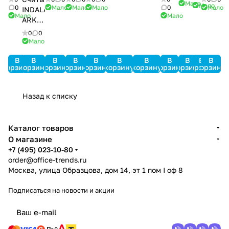
Мало
SRV
SRV
Мало
4SL
100
32N
MiniPro
0
Мало
Мало
Мало
0
Мало
INDALA
Мало
Мало
ARK-
501HD
0
0
PinProx
Мало
В
В
В
В
В
В
В
В
В
В
В
корзину
корзину
корзину
корзину
корзину
корзину
корзину
корзину
корзину
корзину
корзину
Назад к списку
Каталог товаров
О магазине
+7 (495) 023-10-80
order@office-trends.ru
Москва, улица Образцова, дом 14, эт 1 пом I оф 8
Подписаться
на новости и акции