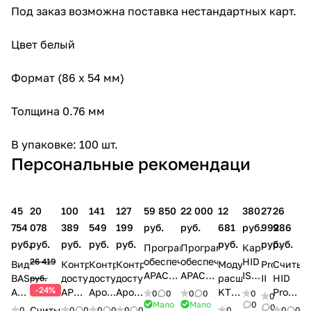
Под заказ возможна поставка нестандартных карт.
Цвет белый
Формат (86 х 54 мм)
Толщина 0.76 мм
В упаковке: 100 шт.
Персональные рекомендаци
45
20
100
141
127
59 850
22 000
12
380
27
26
754
078
389
549
199
руб.
руб.
681
руб.
992
986
руб.
руб.
руб.
руб.
руб.
руб.
руб.
руб.
Программное
Программное
Карта
обеспечение
обеспечение
HID
26 419
Видеодомофон
Контроллер
Контроллер
Контроллер
Модуль
ProxPro
Считыв
APACS
APACS
ISOProx
BAS
доступа
доступа
доступа
расширения
II
HID
руб.
3000
3000
II
-24%
AF-
APOLLO
Apollo
Apollo
KT-
Prox-
0
0
0
0
0
0
Std-
Light-
1386
Мало
Мало
0
07
AIM-
AAN-
AAN-
PC4108
карт
0
Считыватель
0
0
0
0
0
0
0
0
0
0