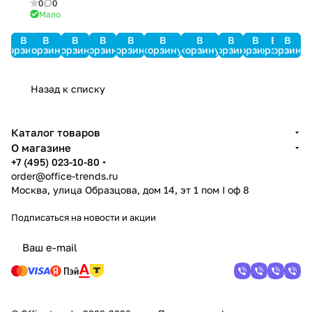
0
0
PinProx
Мало
В
В
В
В
В
В
В
В
В
В
В
корзину
корзину
корзину
корзину
корзину
корзину
корзину
корзину
корзину
корзину
корзину
Назад к списку
Каталог товаров
О магазине
+7 (495) 023-10-80
order@office-trends.ru
Москва, улица Образцова, дом 14, эт 1 пом I оф 8
Подписаться
на новости и акции